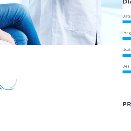
DI
Data
Pro
Usabi
Desi
PR