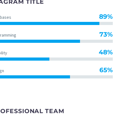
AGRAM TITLE
89%
bases
73%
gramming
48%
lity
65%
gn
OFESSIONAL TEAM