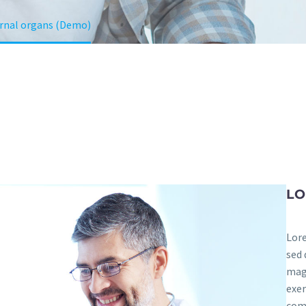
ternal organs (Demo)
LO
Lore
sed 
magn
exer
comm