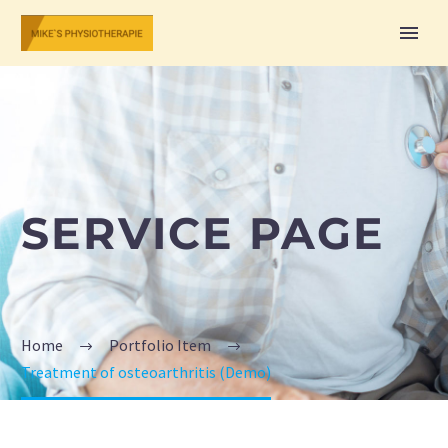
SERVICE PAGE
Home
Portfolio Item
Treatment of osteoarthritis (Demo)